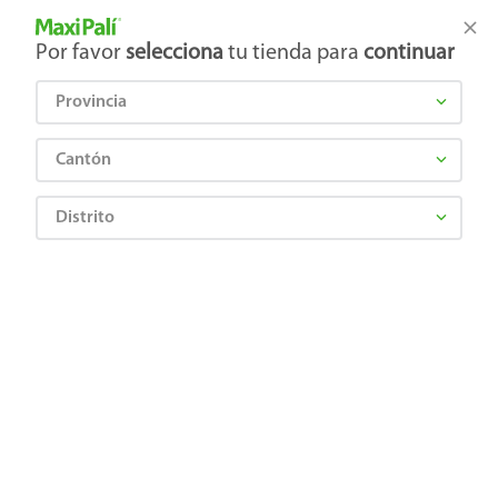
Tienda Maxi Palí
Productos Exclusivos en línea
Por favor
selecciona
tu tienda para
continuar
Provincia
¿Qué estás buscando?
Cantón
Distrito
Artículos para el hogar
Decoración y Muebles
Espejos
Espejo Smartdeco M049 36X121 Cm
7501131816469
Espejo Smartdeco M049 36X121 Cm
Comentarios