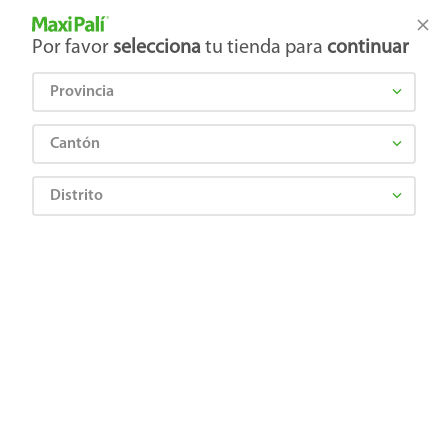
Tienda Maxi Palí
Productos Exclusivos en línea
Por favor
selecciona
tu tienda para
continuar
Provincia
¿Qué estás buscando?
Cantón
Distrito
Limpieza
Desechables
Papel aluminio y adherente
Papel Aluminio Great Value 25 Pies - 1 Unidad
0078742331188
Papel Aluminio Great Value 25 Pies - 1
Unidad