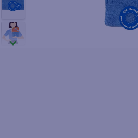
10
.
fri