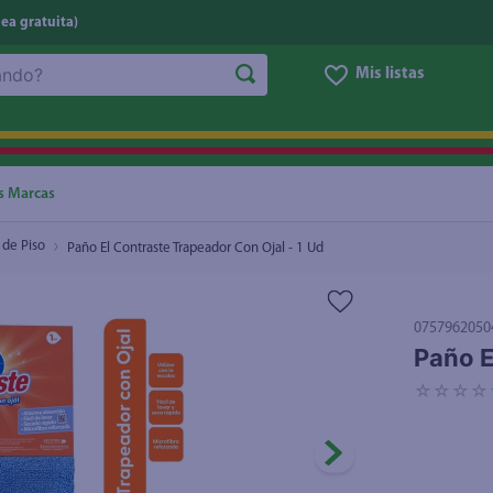
nea gratuita)
Mis listas
NOS MÁS BUSCADOS
ggi
he
s Marcas
oz
 de Piso
Paño El Contraste Trapeador Con Ojal - 1 Ud
letas
e
0757962050
eso
Paño E
ite
☆
☆
☆
☆
ucar
un