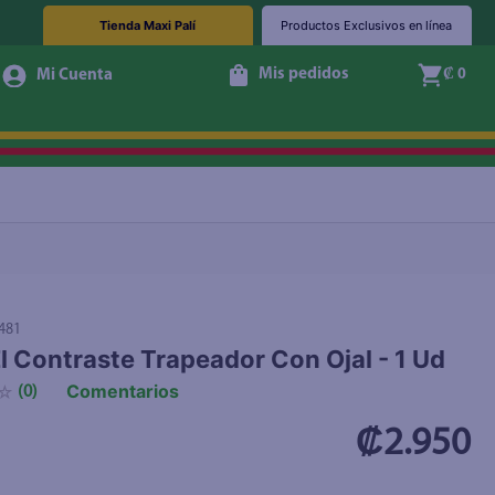
Tienda Maxi Palí
Productos Exclusivos en línea
Mis pedidos
₡ 0
+ Agregar
481
l Contraste Trapeador Con Ojal - 1 Ud
Comentarios
☆
(
0
)
₡2.950