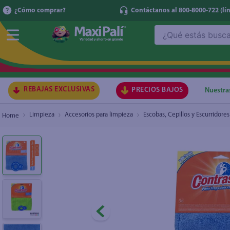
¿Cómo comprar?
Contáctanos al 800-8000-722
(lí
¿Qué estás buscando?
Paño El Contraste Trapeador Con Ojal - 1 Ud
₡2.950
TÉRMI
1
.
ma
2
.
lec
REBAJAS EXCLUSIVAS
PRECIOS BAJOS
Nuestra
3
.
arr
Limpieza
Accesorios para limpieza
Escobas, Cepillos y Escurridores
4
.
gal
5
.
caf
6
.
qu
7
.
ace
8
.
az
9
.
at