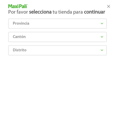
Tienda Maxi Palí
Productos Exclusivos en línea
Por favor
selecciona
tu tienda para
continuar
Provincia
¿Qué estás buscando?
Cantón
Distrito