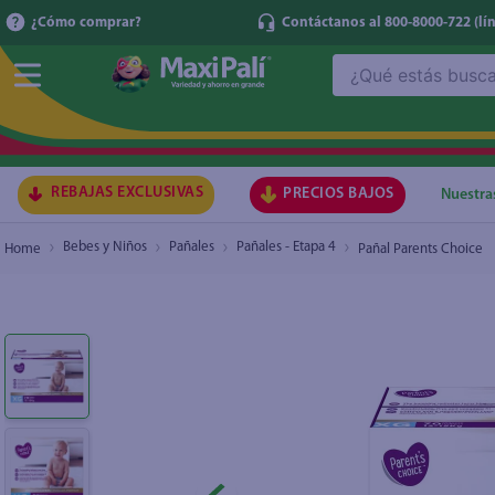
¿Cómo comprar?
Contáctanos al 800-8000-722
(lí
¿Qué estás buscando?
Pañal Parents Choice
₡9.320
TÉRMI
1
.
ma
2
.
lec
REBAJAS EXCLUSIVAS
PRECIOS BAJOS
Nuestra
3
.
arr
Bebes y Niños
Pañales
Pañales - Etapa 4
Pañal Parents Choice
4
.
gal
5
.
caf
6
.
qu
7
.
at
8
.
ace
9
.
az