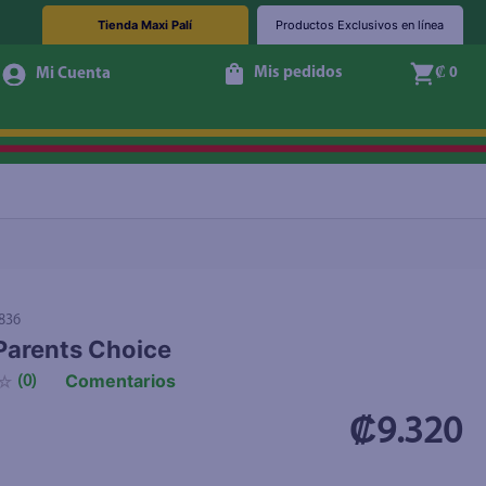
Tienda Maxi Palí
Productos Exclusivos en línea
Mis pedidos
₡ 0
+ Agregar
836
Parents Choice
Comentarios
☆
(
0
)
₡9.320