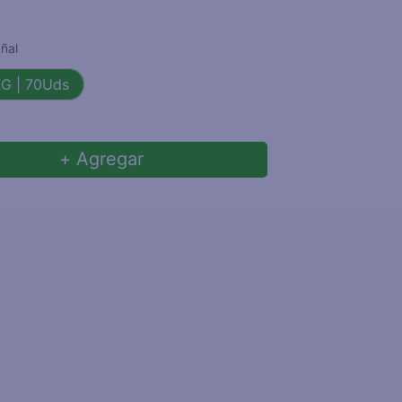
ñal
XG | 70Uds
+ Agregar