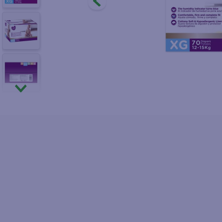
10
.
fri