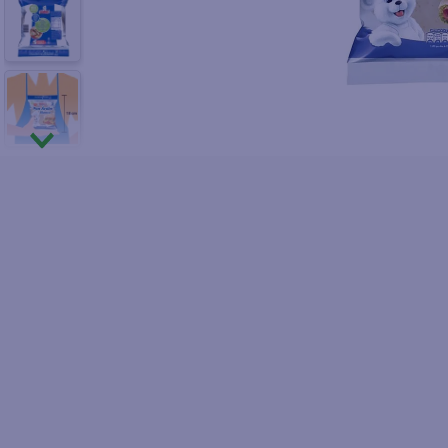
10
.
fri