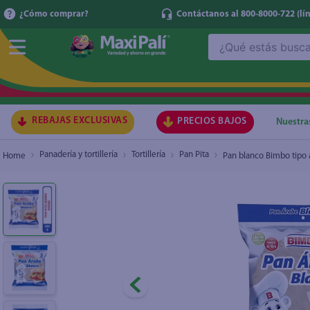
¿Cómo comprar?
Contáctanos al 800-8000-722
(lí
¿Qué estás buscando?
Pan blanco Bimbo tipo árabe 5 Uds - 380 g
TÉRMI
1
.
ma
2
.
lec
REBAJAS EXCLUSIVAS
PRECIOS BAJOS
Nuestra
3
.
arr
Panadería y tortillería
Tortillería
Pan Pita
Pan blanco Bimbo tipo 
4
.
gal
5
.
caf
6
.
qu
7
.
ace
8
.
az
9
.
at