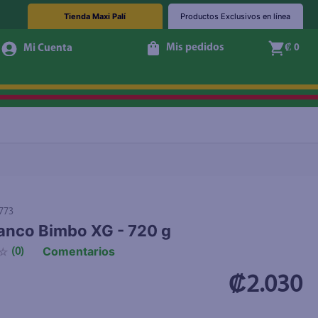
Tienda Maxi Palí
Productos Exclusivos en línea
Mis pedidos
₡ 0
+ Agregar
773
anco Bimbo XG - 720 g
Comentarios
☆
(
0
)
₡2.030