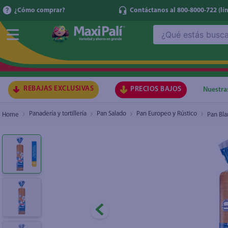
¿Cómo comprar?
Contáctanos al 800-8000-722
(lí
¿Qué estás buscando?
Pan Blanco Bimbo XG - 720 g
₡2.030
TÉRMI
1
.
ma
2
.
lec
REBAJAS EXCLUSIVAS
PRECIOS BAJOS
Nuestra
3
.
arr
Panadería y tortillería
Pan Salado
Pan Europeo y Rústico
Pan Bla
4
.
gal
5
.
caf
6
.
qu
7
.
ace
8
.
az
9
.
at