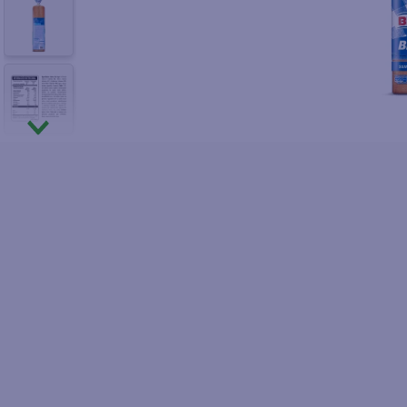
10
.
fri