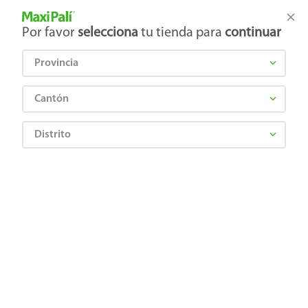
Tienda Maxi Palí
Productos Exclusivos en línea
Por favor
selecciona
tu tienda para
continuar
Provincia
¿Qué estás buscando?
Cantón
Distrito
Alimentos Congelados
Postres Congelados
Helados
Paleta Dos Pinos Gallito Tapita 6 Pack - 510g
7441001645464
Paleta Dos Pinos Gallito Tapita 6 Pack
- 510g