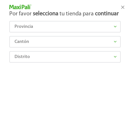
Tienda Maxi Palí
Productos Exclusivos en línea
Por favor
selecciona
tu tienda para
continuar
Provincia
¿Qué estás buscando?
Cantón
Distrito
Artículos para el hogar
Accesorios para cocina
Utensilios de cocina
Pajilllas Haus Reusables 9 Pezas
6953176647750
Pajilllas Haus Reusables 9 Pezas
Comentarios