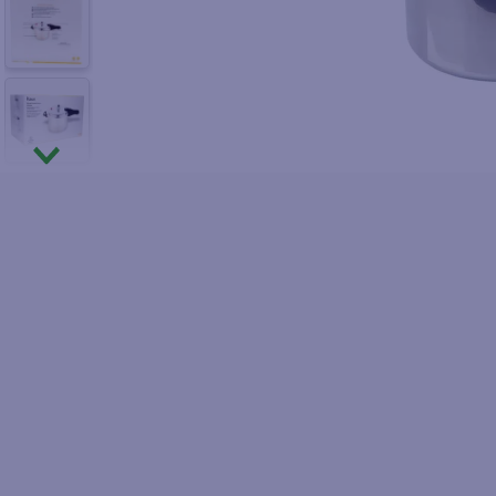
10
.
fri