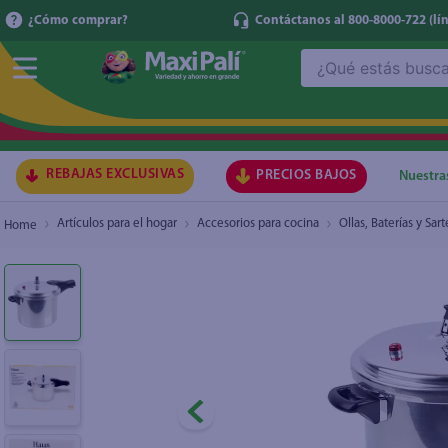
¿Cómo comprar?
Contáctanos al 800-8000-722
(lí
¿Qué estás buscando?
Olla Haus Presión 9 litros
TÉRMI
1
.
ma
2
.
lec
REBAJAS EXCLUSIVAS
PRECIOS BAJOS
Nuestra
3
.
arr
Artículos para el hogar
Accesorios para cocina
Ollas, Baterías y Sar
4
.
gal
5
.
caf
6
.
qu
7
.
at
8
.
ace
9
.
az