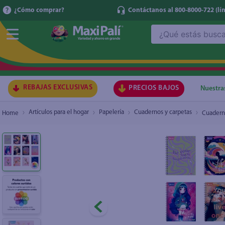
¿Cómo comprar?
Contáctanos al 800-8000-722
(lí
¿Qué estás buscando?
Cuaderno Norma, cosido, Surtido-100 hojas
TÉRMI
1
.
ma
2
.
lec
REBAJAS EXCLUSIVAS
PRECIOS BAJOS
Nuestra
3
.
arr
Artículos para el hogar
Papelería
Cuadernos y carpetas
Cuaderno
4
.
gal
5
.
caf
6
.
qu
7
.
at
8
.
ace
9
.
az