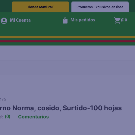
Tienda Maxi Palí
Productos Exclusivos en línea
Mis pedidos
₡ 0
Agotado
476
no Norma, cosido, Surtido-100 hojas
Comentarios
☆
(
0
)