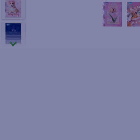
10
.
fri