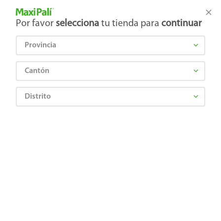
Tienda Maxi Palí
Productos Exclusivos en línea
Por favor
selecciona
tu tienda para
continuar
Provincia
¿Qué estás buscando?
Cantón
Distrito
Jugos y Bebidas
Jugos y Néctares
Bebida de Almendra
Bebida de Almendras Vainilla Nature's Heart Sin Azúcar - 1L
0018871168019
Bebida de Almendras Vainilla Nature's
Heart Sin Azúcar - 1L