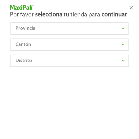
Tienda Maxi Palí
Productos Exclusivos en línea
Por favor
selecciona
tu tienda para
continuar
Provincia
¿Qué estás buscando?
Cantón
Distrito
Jugos y Bebidas
Jugos y Néctares
Bebida de Almendra
Bebida de Almendras Nature's Heart Sin Azúcar - 1 L
0018871097005
Bebida de Almendras Nature's Heart
Sin Azúcar - 1 L