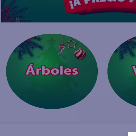
10
.
fri