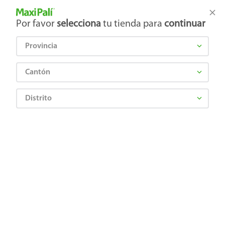
Tienda Maxi Palí
Productos Exclusivos en línea
Por favor
selecciona
tu tienda para
continuar
Provincia
¿Qué estás buscando?
Cantón
Distrito
Lácteos
Crema o Natilla
Regular
Natilla Dos Pinos La Ganja Con Sal - 115g