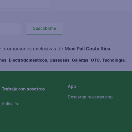
Suscribirme
 y promociones exclusivas de
Maxi Palí Costa Rica
.
hes
,
Electrodomésticos
,
Gaseosas
,
Galletas
,
OTC
,
Tecnología
,
App
Trabaja con nosotros
Descarga nuestras app
Aplica Ya