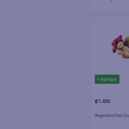
450 g
+ Agregar
₡1.450
Vegetales Para S