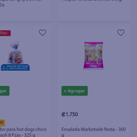
Ea
 Bajo
gar
+ Agregar
₡1.750
00
bo para hot dogs chico
Ensalada Marketside fiesta - 360
jolí 8 Pzas - 325 g
g