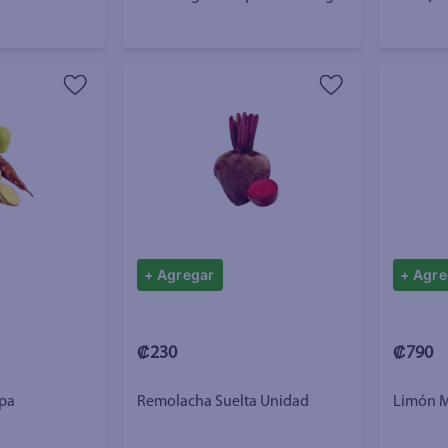
+ Agregar
+ Agre
₡230
₡790
opa
Remolacha Suelta Unidad
Limón M