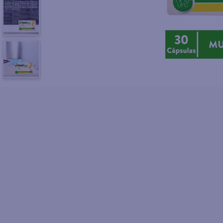
10
.
fri