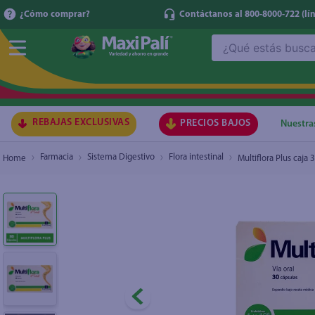
¿Cómo comprar?
Contáctanos al 800-8000-722
(lí
¿Qué estás buscando?
Multiflora Plus caja 30 cápsulas - Precio indic
TÉRMI
1
.
ma
2
.
lec
REBAJAS EXCLUSIVAS
PRECIOS BAJOS
Nuestra
3
.
arr
Farmacia
Sistema Digestivo
Flora intestinal
Multiflora Plus caja 
4
.
gal
5
.
caf
6
.
qu
7
.
ace
8
.
az
9
.
at