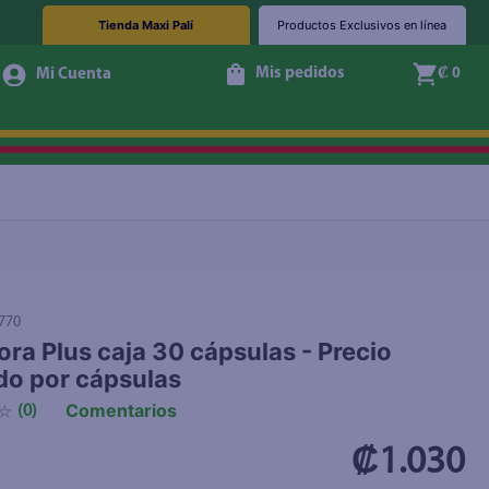
Tienda Maxi Palí
Productos Exclusivos en línea
Mis pedidos
₡ 0
+ Agregar
770
lora Plus caja 30 cápsulas - Precio
do por cápsulas
Comentarios
☆
(
0
)
₡1.030