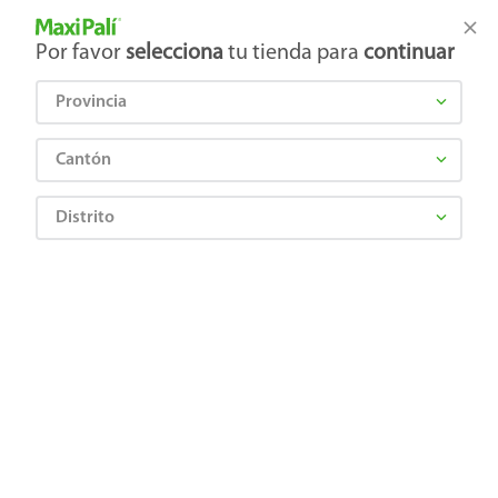
Tienda Maxi Palí
Productos Exclusivos en línea
Por favor
selecciona
tu tienda para
continuar
Provincia
¿Qué estás buscando?
Cantón
Distrito
Artículos para el hogar
Accesorios para cocina
Utensilios de cocina
Ms Servilletero De Hierro
6953176656899
Ms Servilletero De Hierro
Comentarios