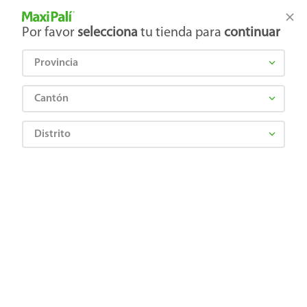
Tienda Maxi Palí
Productos Exclusivos en línea
Por favor
selecciona
tu tienda para
continuar
Provincia
¿Qué estás buscando?
Cantón
Distrito
¡Recibí las mejores ofertas y promociones!
SUSCRIBIRME
Al suscribirme, acepto el
Aviso de Privacidad
y los
Términos y Condiciones
, así como el envío de noticias y
promociones exclusivas de
Maxi Palí Costa Rica
.
También te invitamos a explorar nuestras categorías populares:
Celulares
,
Línea blanca
,
Cervezas
,
Granos básicos
,
Pantallas
,
Leches
,
Electrodomésticos
,
Gaseosas
,
Galletas
,
OTC
,
Tecnología
,
Hogar
.