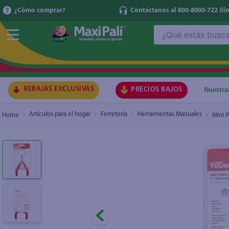
¿Cómo comprar?
Contáctanos al 800-8000-722
(lí
¿Qué estás buscando?
Mini Pinza Hyper Tough, de Corte Diagonal -
TÉRMI
1
.
ma
2
.
lec
REBAJAS EXCLUSIVAS
PRECIOS BAJOS
Nuestra
3
.
arr
Artículos para el hogar
Ferretería
Herramientas Manuales
Mini 
4
.
gal
5
.
caf
6
.
qu
7
.
at
8
.
ace
9
.
az