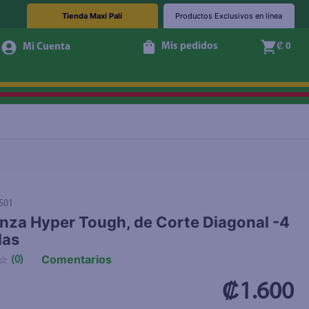
Tienda Maxi Palí
Productos Exclusivos en línea
Mis pedidos
₡ 0
+ Agregar
501
inza Hyper Tough, de Corte Diagonal -4
das
Comentarios
☆
(
0
)
₡1.600