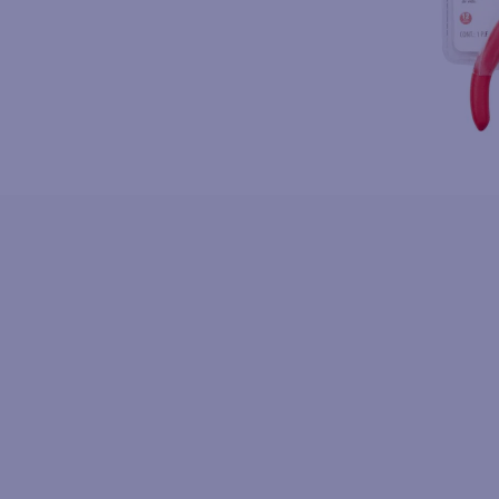
10
.
fri