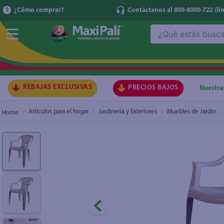
¿Cómo comprar?
Contáctanos al 800-8000-722
(lí
¿Qué estás buscando?
Silla Megaplast turin con brazos color beige
TÉRMI
1
.
ma
2
.
lec
REBAJAS EXCLUSIVAS
PRECIOS BAJOS
Nuestra
3
.
arr
Artículos para el hogar
Jardinería y Exteriores
Muebles de Jardín
4
.
gal
5
.
caf
6
.
qu
7
.
ace
8
.
az
9
.
at