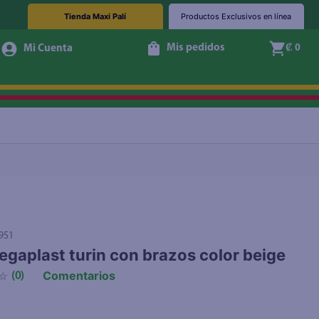
Tienda Maxi Palí
Productos Exclusivos en línea
Mis pedidos
₡ 0
Agotado
951
Megaplast turin con brazos color beige
Comentarios
☆
(
0
)