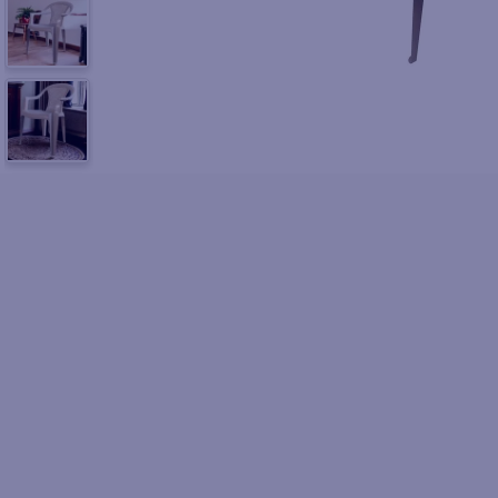
10
.
fri