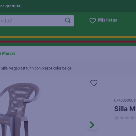
nea gratuita)
Mis listas
NOS MÁS BUSCADOS
ggi
he
s Marcas
oz
Silla Megaplast turin con brazos color beige
letas
e
eso
0748850001
ite
Silla 
ucar
☆
☆
☆
☆
un