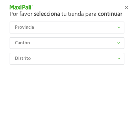
Tienda Maxi Palí
Productos Exclusivos en línea
Por favor
selecciona
tu tienda para
continuar
Provincia
¿Qué estás buscando?
Cantón
Distrito
Artículos para el hogar
Jardinería y Exteriores
Macetas
Megaplast Maceta Fiore Con Plato No.1
0748850239132
Megaplast Maceta Fiore Con Plato
No.1