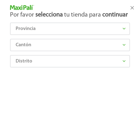
Tienda Maxi Palí
Productos Exclusivos en línea
Por favor
selecciona
tu tienda para
continuar
Provincia
¿Qué estás buscando?
Cantón
Distrito
Higiene y Belleza
Cuidado del cabello
Shampoo
Shampoo Medicasp para eliminar la caspa- 400 ml
0650240035234
Shampoo Medicasp para eliminar la
caspa- 400 ml