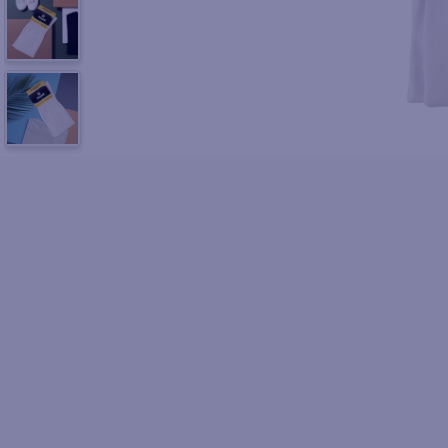
10
.
fri