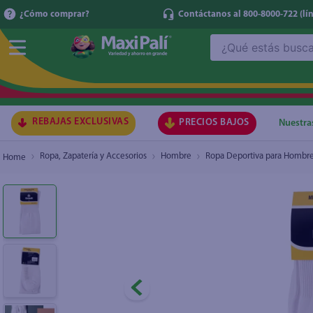
¿Cómo comprar?
Contáctanos al 800-8000-722
(lí
¿Qué estás buscando?
Medias Pionner Football Blanco
TÉRMI
1
.
ma
2
.
lec
REBAJAS EXCLUSIVAS
PRECIOS BAJOS
Nuestra
3
.
arr
Ropa, Zapatería y Accesorios
Hombre
Ropa Deportiva para Hombr
4
.
gal
5
.
caf
6
.
qu
7
.
at
8
.
ace
9
.
az