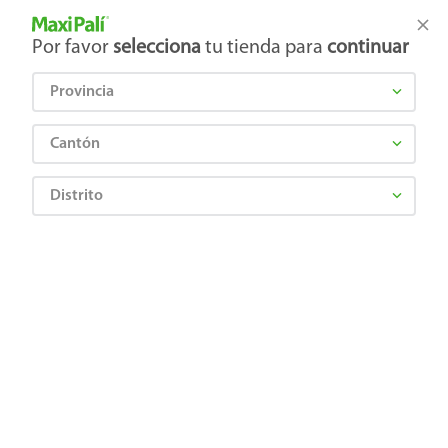
Tienda Maxi Palí
Productos Exclusivos en línea
Por favor
selecciona
tu tienda para
continuar
Provincia
¿Qué estás buscando?
Cantón
Distrito
Ropa, Zapatería y Accesorios
Mujer
Accesorios para Mujer
Maxi Bolso Nqvy
6975142589901
Maxi Bolso Nqvy
Comentarios