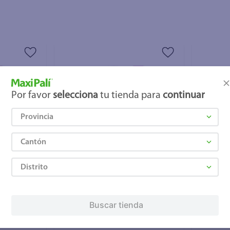
Por favor
selecciona
tu tienda para
continuar
Provincia
Cantón
+ Agregar
+ Agre
Distrito
₡3.000
₡3.680
Buscar tienda
ico
Acondicionador Sedal Glicólico
Sérum ca
 340 ml
Luminoso en Crema - 340 ml
- 110 ml