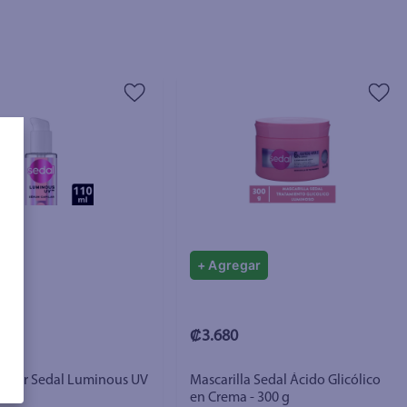
gar
+ Agregar
₡3.680
pilar Sedal Luminous UV
Mascarilla Sedal Ácido Glicólico
en Crema - 300 g