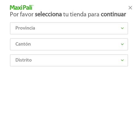
Tienda Maxi Palí
Productos Exclusivos en línea
Por favor
selecciona
tu tienda para
continuar
Provincia
¿Qué estás buscando?
Cantón
Distrito
Mascota
Limpieza y Cuidado
Higiene del hogar
Mascotas Guax Multi 4 Acción Natural - 950 ml
7443008260503
Mascotas Guax Multi 4 Acción
Natural - 950 ml