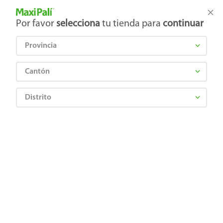
Tienda Maxi Palí
Productos Exclusivos en línea
Por favor
selecciona
tu tienda para
continuar
Provincia
¿Qué estás buscando?
Cantón
Distrito
Frutas y Verduras
Frutas
Manzanas
Manzana verde media caja - 40 Uds
0000000080262
Manzana verde media caja - 40 Uds
Comentarios