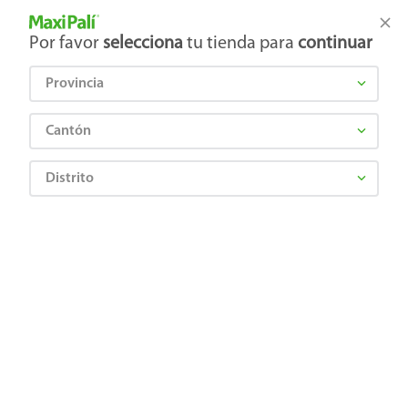
Tienda Maxi Palí
Productos Exclusivos en línea
Por favor
selecciona
tu tienda para
continuar
Provincia
¿Qué estás buscando?
Cantón
Distrito
Artículos para el hogar
Accesorios para cocina
Manteles y Tapetes
Mantel plástico Haus cuadrado