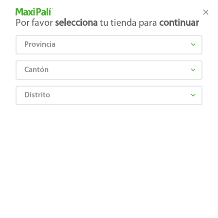
Tienda Maxi Palí
Productos Exclusivos en línea
Por favor
selecciona
tu tienda para
continuar
Provincia
¿Qué estás buscando?
Cantón
Distrito
Artículos para el hogar
Accesorios para cocina
Manteles y Tapetes
Mantel plástico Haus cuadrado blanco liso 150 x 150 cm - 1 ud
6902955188175
Mantel plástico Haus cuadrado
blanco liso 150 x 150 cm - 1 ud