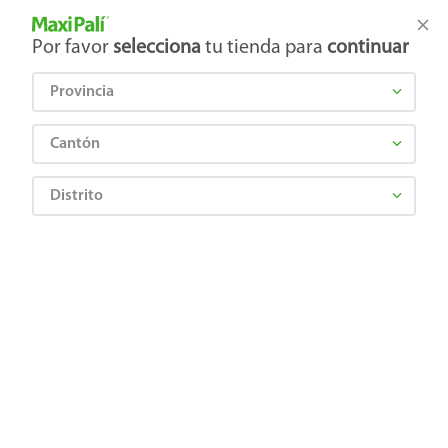
Tienda Maxi Palí
Productos Exclusivos en línea
Por favor
selecciona
tu tienda para
continuar
Provincia
¿Qué estás buscando?
Cantón
Distrito
¡Recibí las mejores ofertas y promociones!
SUSCRIBIRME
Al suscribirme, acepto el
Aviso de Privacidad
y los
Términos y Condiciones
, así como el envío de noticias y
promociones exclusivas de
Maxi Palí Costa Rica
.
También te invitamos a explorar nuestras categorías populares:
Celulares
,
Línea blanca
,
Cervezas
,
Granos básicos
,
Pantallas
,
Leches
,
Electrodomésticos
,
Gaseosas
,
Galletas
,
OTC
,
Tecnología
,
Hogar
.