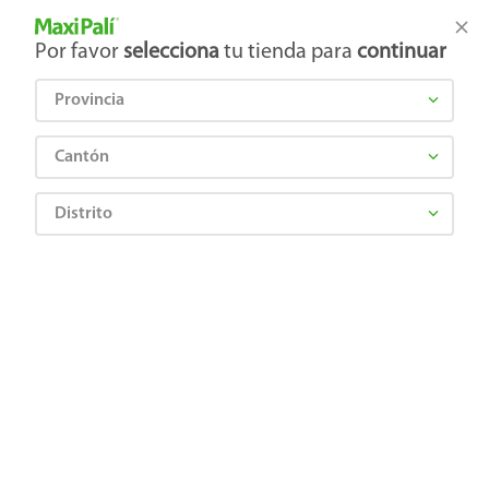
Tienda Maxi Palí
Productos Exclusivos en línea
Por favor
selecciona
tu tienda para
continuar
Provincia
¿Qué estás buscando?
Cantón
Distrito
Limpieza
Limpieza del hogar
Desinfectantes
Removedor De Sarro Harpic Para Baño - 200 ml
7501058716552
Removedor De Sarro Harpic Para Baño
- 200 ml