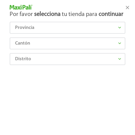
Tienda Maxi Palí
Productos Exclusivos en línea
Por favor
selecciona
tu tienda para
continuar
Provincia
¿Qué estás buscando?
Cantón
Distrito
Limpieza
Limpieza del hogar
Desinfectantes
Limpiador Pato de Baño Liquido en Gel - 710 ml
Precio Bajo
7501032900526
Limpiador Pato de Baño Liquido en
Gel - 710 ml