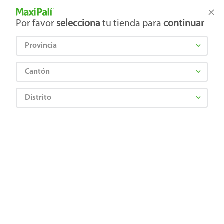
Tienda Maxi Palí
Productos Exclusivos en línea
Por favor
selecciona
tu tienda para
continuar
Provincia
¿Qué estás buscando?
Cantón
Distrito
Artículos para el hogar
Ferretería
Focos, Lámparas e Iluminación
Luz LED Ledvance fría de dia 5 W
Precio Bajo
4099854106866
Luz LED Ledvance fría de dia 5 W
Comentarios