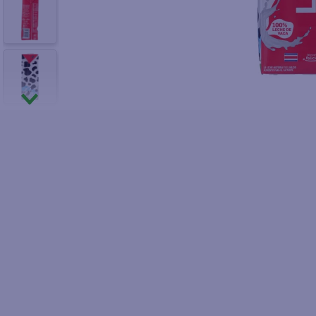
10
.
pol