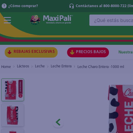
¿Cómo comprar?
Contáctanos al 800-8000-722
(lí
¿Qué estás buscando?
Leche Charo Entera -1000 ml
TÉRMI
1
.
ma
2
.
lec
REBAJAS EXCLUSIVAS
PRECIOS BAJOS
Nuestra
3
.
gal
Lácteos
Leche
Leche Entera
Leche Charo Entera -1000 ml
4
.
caf
5
.
ace
6
.
qu
7
.
az
8
.
at
9
.
fri