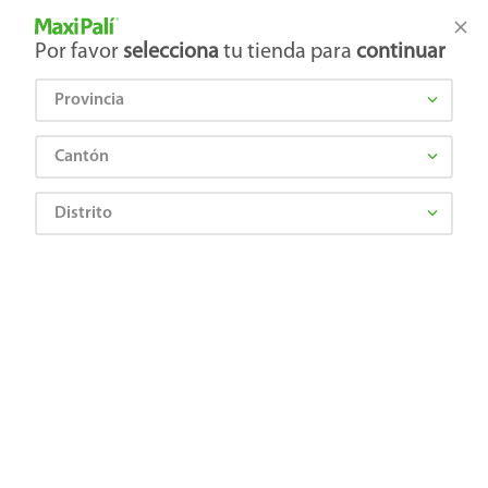
Tienda Maxi Palí
Productos Exclusivos en línea
Por favor
selecciona
tu tienda para
continuar
Provincia
¿Qué estás buscando?
Cantón
Distrito
Farmacia
Cuidado Ocular y Ótico
Gotas y lubricantes
Lagricel ofteno PF en gotas - 10 ml
0736085413694
Lagricel ofteno PF en gotas - 10 ml
Comentarios