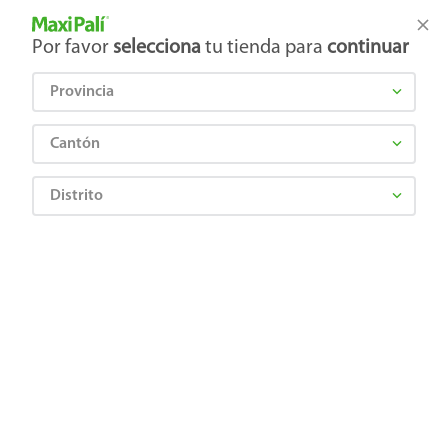
Tienda Maxi Palí
Productos Exclusivos en línea
Por favor
selecciona
tu tienda para
continuar
Provincia
¿Qué estás buscando?
Cantón
Distrito