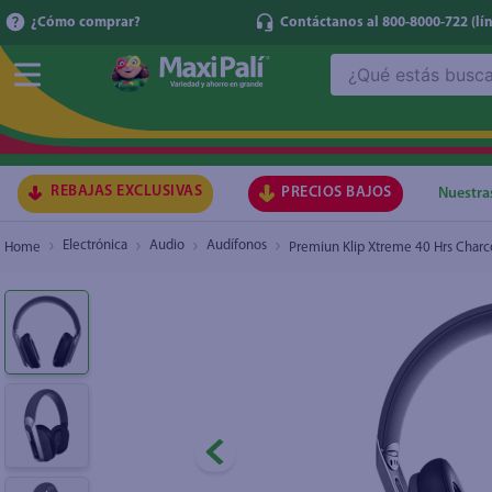
¿Cómo comprar?
Contáctanos al 800-8000-722
(lí
¿Qué estás buscando?
Premiun Klip Xtreme 40 Hrs Charcoal
TÉRMI
1
.
ma
2
.
lec
REBAJAS EXCLUSIVAS
PRECIOS BAJOS
Nuestra
3
.
gal
Electrónica
Audio
Audífonos
Premiun Klip Xtreme 40 Hrs Charc
4
.
caf
5
.
ace
6
.
qu
7
.
az
8
.
at
9
.
fri