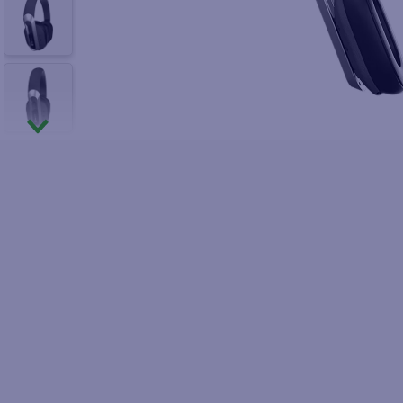
10
.
pol