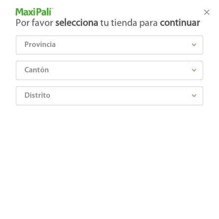
Tienda Maxi Palí
Productos Exclusivos en línea
Por favor
selecciona
tu tienda para
continuar
Provincia
¿Qué estás buscando?
Cantón
Distrito
¡Recibí las mejores ofertas y promociones!
SUSCRIBIRME
Al suscribirme, acepto el
Aviso de Privacidad
y los
Términos y Condiciones
, así como el envío de noticias y
promociones exclusivas de
Maxi Palí Costa Rica
.
También te invitamos a explorar nuestras categorías populares:
Celulares
,
Línea blanca
,
Cervezas
,
Granos básicos
,
Pantallas
,
Leches
,
Electrodomésticos
,
Gaseosas
,
Galletas
,
OTC
,
Tecnología
,
Hogar
.