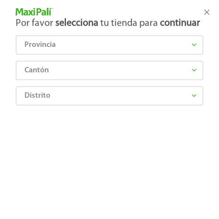
Tienda Maxi Palí
Productos Exclusivos en línea
Por favor
selecciona
tu tienda para
continuar
Provincia
¿Qué estás buscando?
Cantón
Distrito
jugo-naranja-1-8-l-ms
OOPS!
No encontramos ningún resultado para
"
jugo-naranja-1-8-l-ms
"
¿Qué debo hacer?
Comprueba los términos ingresados