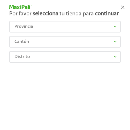
Tienda Maxi Palí
Productos Exclusivos en línea
Por favor
selecciona
tu tienda para
continuar
Provincia
¿Qué estás buscando?
Cantón
Distrito
Bebes y Niños
Higiene del bebé
Shampoo y jabón para bebé
Jabón para bebé Ricitos De Oro manzanilla - 100 g
Precio Bajo
7501022105283
Jabón para bebé Ricitos De Oro
manzanilla - 100 g