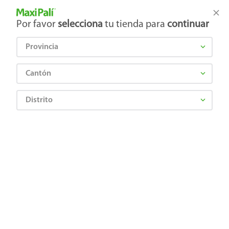
Tienda Maxi Palí
Productos Exclusivos en línea
Por favor
selecciona
tu tienda para
continuar
Provincia
¿Qué estás buscando?
Cantón
Distrito
¡Recibí las mejores ofertas y promociones!
SUSCRIBIRME
Al suscribirme, acepto el
Aviso de Privacidad
y los
Términos y Condiciones
, así como el envío de noticias y
promociones exclusivas de
Maxi Palí Costa Rica
.
También te invitamos a explorar nuestras categorías populares:
Celulares
,
Línea blanca
,
Cervezas
,
Granos básicos
,
Pantallas
,
Leches
,
Electrodomésticos
,
Gaseosas
,
Galletas
,
OTC
,
Tecnología
,
Hogar
.