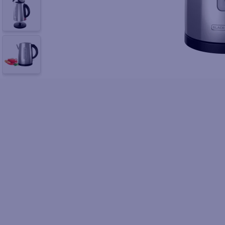
10
.
fri