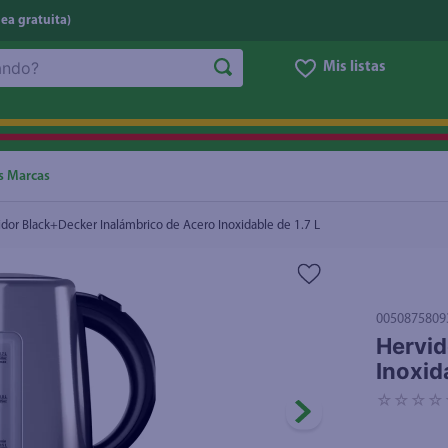
nea gratuita)
Mis listas
Inoxidable de 1.7 L
NOS MÁS BUSCADOS
ggi
he
s Marcas
oz
idor Black+Decker Inalámbrico de Acero Inoxidable de 1.7 L
letas
e
eso
0050875809
Hervid
un
Inoxida
ite
☆
☆
☆
☆
ucar