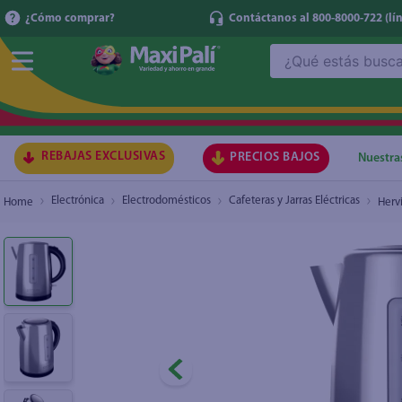
¿Cómo comprar?
Contáctanos al 800-8000-722
(lí
¿Qué estás buscando?
Hervidor Black+Decker Inalámbrico de Acero 
TÉRMI
1
.
ma
2
.
lec
REBAJAS EXCLUSIVAS
PRECIOS BAJOS
Nuestra
3
.
arr
Electrónica
Electrodomésticos
Cafeteras y Jarras Eléctricas
Herv
4
.
gal
5
.
caf
6
.
qu
7
.
at
8
.
ace
9
.
az