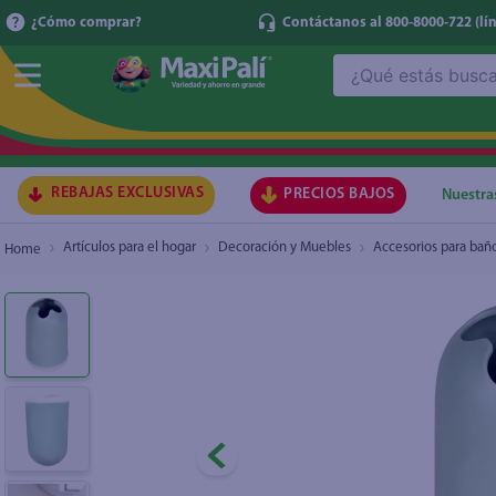
¿Cómo comprar?
Contáctanos al 800-8000-722
(lí
¿Qué estás buscando?
Haus Portacepillo De Dientes
₡650
TÉRMI
1
.
ma
2
.
lec
REBAJAS EXCLUSIVAS
PRECIOS BAJOS
Nuestra
3
.
gal
Artículos para el hogar
Decoración y Muebles
Accesorios para bañ
4
.
caf
5
.
ace
6
.
qu
7
.
az
8
.
at
9
.
fri