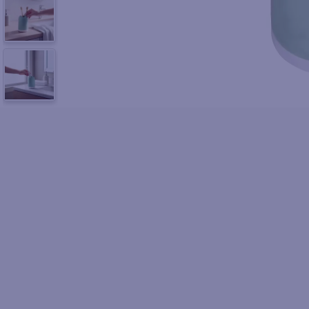
10
.
pol