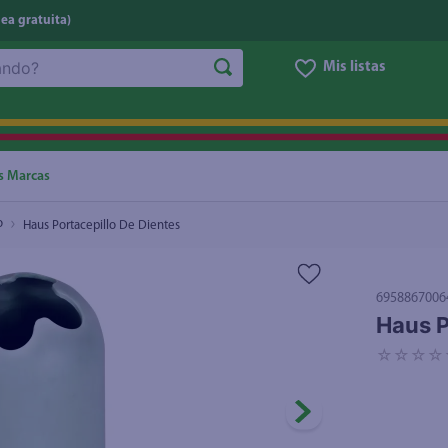
nea gratuita)
Mis listas
NOS MÁS BUSCADOS
ggi
he
s Marcas
letas
o
Haus Portacepillo De Dientes
e
ite
6958867006
eso
Haus P
ucar
☆
☆
☆
☆
un
joles