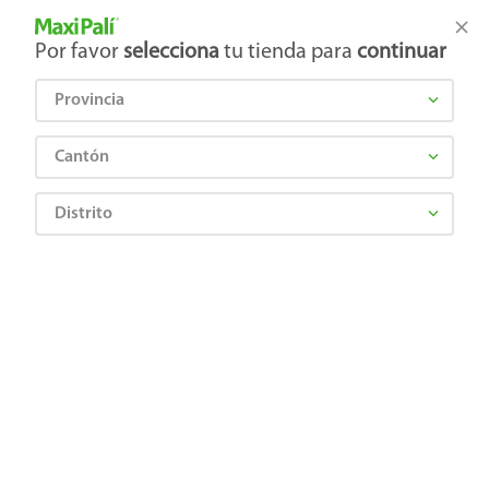
Tienda Maxi Palí
Productos Exclusivos en línea
Por favor
selecciona
tu tienda para
continuar
Provincia
¿Qué estás buscando?
Cantón
Distrito
Artículos para el hogar
Decoración y Muebles
Accesorios para baño
Ganchos transparente Haus para cortina - 12 pzas
6958867008988
Ganchos transparente Haus para
cortina - 12 pzas