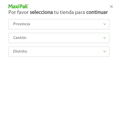
Tienda Maxi Palí
Productos Exclusivos en línea
Por favor
selecciona
tu tienda para
continuar
Provincia
¿Qué estás buscando?
Cantón
Distrito
Bebes y Niños
Comida para bebé y lactancia
Fórmulas lácteas
Fórmula Infantil Similac 1 Hmo 5 Apoya El Sistema Inmune - 800 g
0754432203897
Fórmula Infantil Similac 1 Hmo 5
Apoya El Sistema Inmune - 800 g