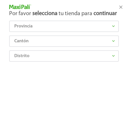
Tienda Maxi Palí
Productos Exclusivos en línea
Por favor
selecciona
tu tienda para
continuar
Provincia
¿Qué estás buscando?
Cantón
Distrito
Artículos para el hogar
Ferretería
Focos, Lámparas e Iluminación
Bombillo Tecnolite Con Batería de Emergencia
7501668560996
Bombillo Tecnolite Con Batería de
Emergencia