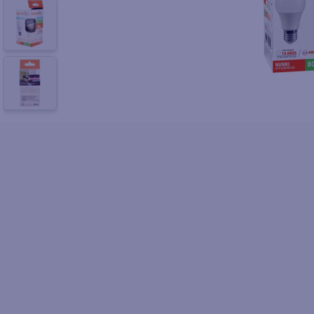
10
.
pol