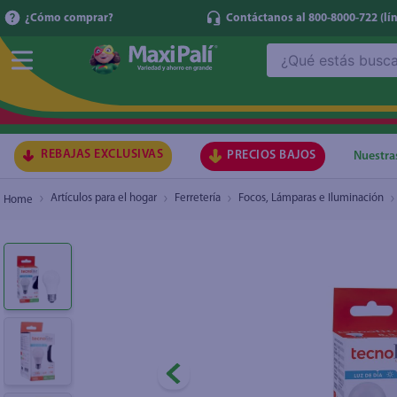
¿Cómo comprar?
Contáctanos al 800-8000-722
(lí
¿Qué estás buscando?
Bombillo Tecnolite LED A19 5W100-240V650
TÉRMI
1
.
ma
2
.
lec
REBAJAS EXCLUSIVAS
PRECIOS BAJOS
Nuestra
3
.
gal
Artículos para el hogar
Ferretería
Focos, Lámparas e Iluminación
4
.
caf
5
.
ace
6
.
qu
7
.
az
8
.
at
9
.
fri