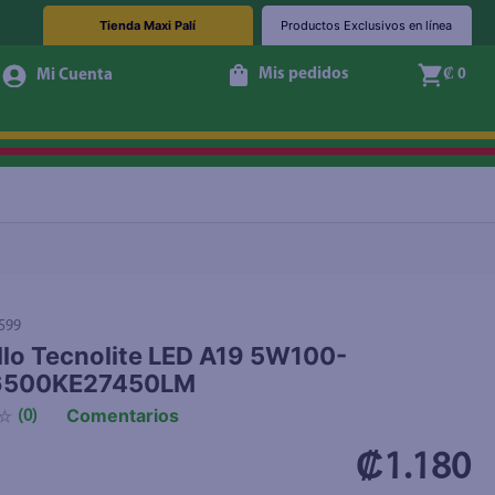
Tienda Maxi Palí
Productos Exclusivos en línea
Mis pedidos
₡ 0
+ Agregar
599
lo Tecnolite LED A19 5W100-
6500KE27450LM
Comentarios
☆
(
0
)
₡1.180