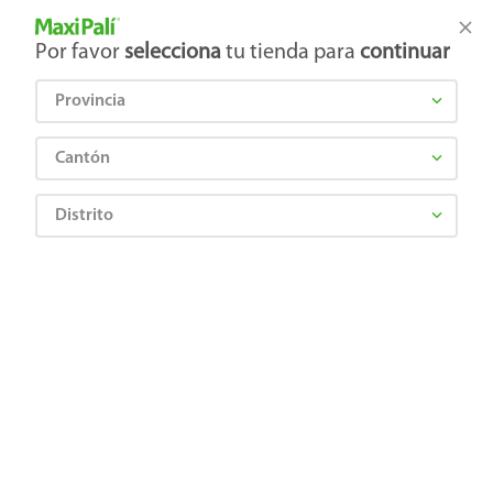
Tienda Maxi Palí
Productos Exclusivos en línea
Por favor
selecciona
tu tienda para
continuar
Provincia
¿Qué estás buscando?
Cantón
Distrito