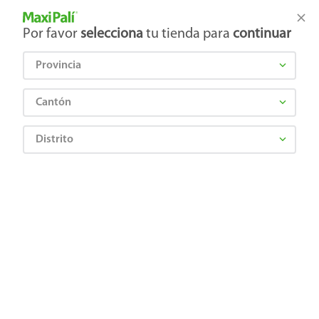
Tienda Maxi Palí
Productos Exclusivos en línea
Por favor
selecciona
tu tienda para
continuar
Provincia
¿Qué estás buscando?
Cantón
Distrito
¡Recibí las mejores ofertas y promociones!
SUSCRIBIRME
Al suscribirme, acepto el
Aviso de Privacidad
y los
Términos y Condiciones
, así como el envío de noticias y
promociones exclusivas de
Maxi Palí Costa Rica
.
También te invitamos a explorar nuestras categorías populares:
Celulares
,
Línea blanca
,
Cervezas
,
Granos básicos
,
Pantallas
,
Leches
,
Electrodomésticos
,
Gaseosas
,
Galletas
,
OTC
,
Tecnología
,
Hogar
.